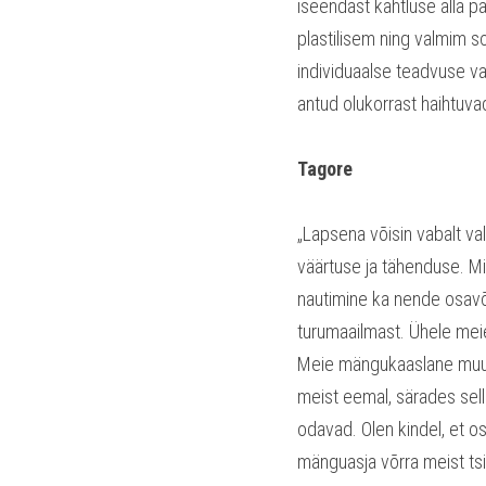
iseendast kahtluse alla p
plastilisem ning valmim s
individuaalse teadvuse va
antud olukorrast haihtuva
Tagore
„Lapsena võisin vabalt va
väärtuse ja tähenduse. Mi
nautimine ka nende osavõt
turumaailmast. Ühele meie k
Meie mängukaaslane muutus
meist eemal, särades sell
odavad. Olen kindel, et os
mänguasja võrra meist tsi