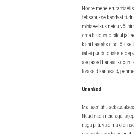
Noore mehe erutamiseks pi
teksapükse kandvat tüdruk
miniseelikus neidu või pir
oma kiindunud pilgul jälit
kinni haaraks ning jõulise
iial ei puudu priskete pe
aeglased banaanikoorimis
liivaseid kannikaid, pehmei
Unenäod
Ma näen tihti seksuaalseid
Nüüd näen neid aga järjepi
nagu pilti, vaid ma olen i
unenäoks, või lausa unehalv