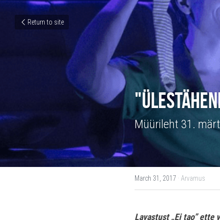
Return to site
"Ülestähen
Müürileht 31. märt
March 31, 2017
·
Arvamus
Lavastust „Ei tao” ette 