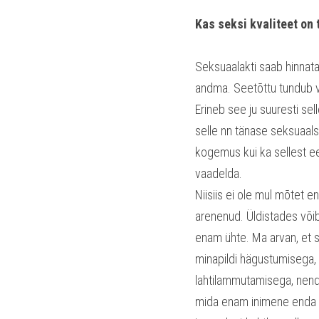
Kas seksi kvaliteet on
Seksuaalakti saab hinnata 
andma. Seetõttu tundub v
Erineb see ju suuresti sell
selle nn tänase seksuaal
kogemus kui ka sellest e
vaadelda.
Niisiis ei ole mul mõtet 
arenenud. Üldistades võib
enam ühte. Ma arvan, et 
minapildi hägustumisega, 
lahtilammutamisega, nend
mida enam inimene enda lo