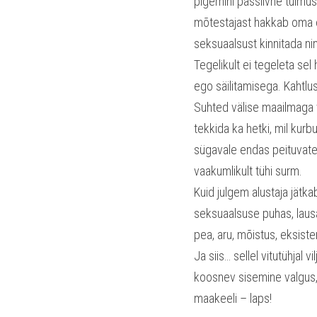
pigemini passiivne tuimus
mõtestajast hakkab oma e
seksuaalsust kinnitada ni
Tegelikult ei tegeleta se
ego säilitamisega. Kahtl
Suhted välise maailmaga 
tekkida ka hetki, mil kurb
sügavale endas peituvates
vaakumlikult tühi surm.
Kuid julgem alustaja jätk
seksuaalsuse puhas, lausa 
pea, aru, mõistus, eksist
Ja siis… sellel vitutühjal 
koosnev sisemine valgus, e
maakeeli – laps!