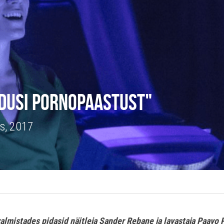
dusi Pornopaastust"
s, 2017
valmistades pidasid näitleja Sander Rebane ja lavastaja Paavo 