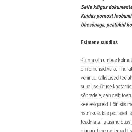
Selle käigus dokumentee
Kuidas pornost loobumi
Ühesõnaga, peatükid kõ
Esimene suudlus
Kui ma olin umbes kolme
õrnromansid väikelinna kit
veninud kallistused teelah
suudlussüütuse kaotamisel
sõpradele, sain neilt toet
keelevigureid. Lõin siis m
ristmikule, kus pidi aset
teadmata. Istusime bussij
olgugi et me mõlemad tead