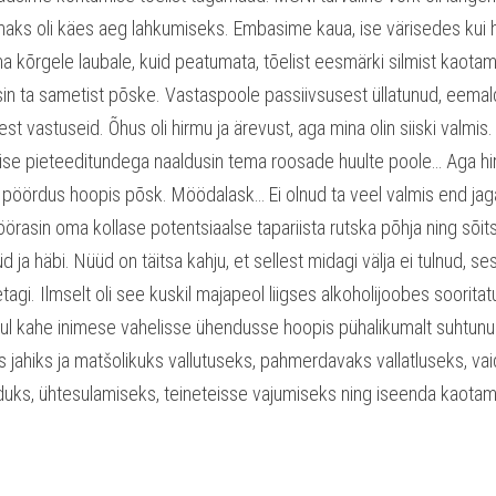
imaks oli käes aeg lahkumiseks. Embasime kaua, ise värisedes kui hä
a kõrgele laubale, kuid peatumata, tõelist eesmärki silmist kaotam
asin ta sametist põske. Vastaspoole passiivsusest üllatunud, eemaldu
st vastuseid. Õhus oli hirmu ja ärevust, aga mina olin siiski valmis. 
ärmise pieteeditundega naaldusin tema roosade huulte poole… Aga hi
e pöördus hoopis põsk. Möödalask… Ei olnud ta veel valmis end ja
asin oma kollase potentsiaalse tapariista rutska põhja ning sõitsin
ja häbi. Nüüd on täitsa kahju, et sellest midagi välja ei tulnud, s
gi. Ilmselt oli see kuskil majapeol liigses alkoholijoobes sooritatu
l kahe inimese vahelisse ühendusse hoopis pühalikumalt suhtunud n
ahiks ja matšolikuks vallutuseks, pahmerdavaks vallatluseks, vai
iduks, ühtesulamiseks, teineteisse vajumiseks ning iseenda kaotam