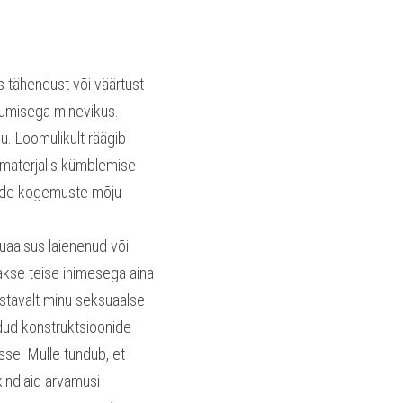
s tähendust või väärtust 
umisega minevikus. 
u. Loomulikult räägib 
materjalis kümblemise 
ende kogemuste mõju 
uaalsus laienenud või 
akse teise inimesega aina 
tavalt minu seksuaalse 
dud konstruktsioonide 
e. Mulle tundub, et 
indlaid arvamusi 