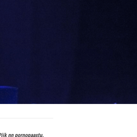
Piik nn pornopaastu. 