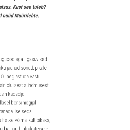
sus. Kust see tuleb? 
 nüüd Müürilehte. 
ugupoolega. Igasuvised 
hku jäänud sõnad, pikale 
Oli aeg astuda vastu 
sin olulisest sündmusest 
sin käeseljal 
sel bensiiniõgijal 
tanaga, ise seda 
hetke võimalikult pikaks, 
 ja nüüd tuli üksteisele 