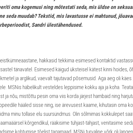
riti oma kogemusi ning mõtestati seda, mis üldse on seksuaal
ne seda muudab? Tekstid, mis lavastusse ei mahtunud, jõuavad
rbeperioodist, Sandri ülestähendused.
teistkümneaastane, hakkasid tekkima esimesed kontaktid vastass
sastel tänavatel. Esimesed käigud üksteisel kätest kinni hoides, õ
kmetel ja arglikud, vaevalt tajutavad põsemusid. Aga aeg oli käes. 
e. MSNis häbelikult vesteldes leppisime kokku aja ja koha. Teata
ust ja nõu, mistõttu pesin oma viis korda järjest hambaid ning harjuta
opeedile hääled sisse ning, ise ärevusest kaame, kihutasin oma kolla
 leidma minu tollase elu suursündmus. Olin sõlmimas kokkulepet saa
aamaäärsel kõrgendikul, rääkisime tühjast-tähjast, venitasime seda 
sime kohtumise tõelist tagamaad. MSNi turvaline võrk oli langenud