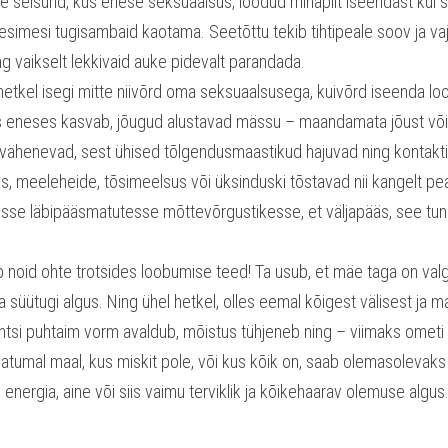
e seisund, kus enese seksuaalsus, loodud minapilt iseendast kui sek
simesi tugisambaid kaotama. Seetõttu tekib tihtipeale soov ja va
ng vaikselt lekkivaid auke pidevalt parandada.
l hetkel isegi mitte niivõrd oma seksuaalsusega, kuivõrd iseenda lo
us eneses kasvab, jõugud alustavad mässu – maandamata jõust võib 
vähenevad, sest ühised tõlgendusmaastikud hajuvad ning kontaktid
us, meeleheide, tõsimeelsus või üksinduski tõstavad nii kangelt pea
se läbipääsmatutesse mõttevõrgustikesse, et väljapääs, see tundu
ab noid ohte trotsides loobumise teed! Ta usub, et mäe taga on val
süütugi algus. Ning ühel hetkel, olles eemal kõigest välisest ja mais
entsi puhtaim vorm avaldub, mõistus tühjeneb ning – viimaks omet
viljatumal maal, kus miskit pole, või kus kõik on, saab olemasolevaks 
nergia, aine või siis vaimu terviklik ja kõikehaarav olemuse algus. 