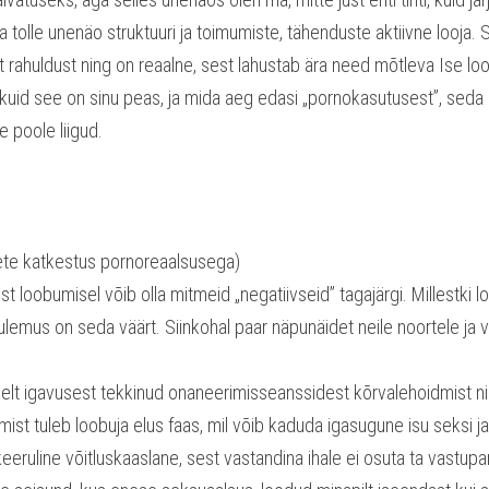
 tolle unenäo struktuuri ja toimumiste, tähenduste aktiivne looja. S
ahuldust ning on reaalne, sest lahustab ära need mõtleva Ise lood
 kuid see on sinu peas, ja mida aeg edasi „pornokasutusest”, seda
 poole liigud.
hete katkestus pornoreaalsusega)
st loobumisel võib olla mitmeid „negatiivseid” tagajärgi. Millestki l
tulemus on seda väärt. Siinkohal paar näpunäidet neile noortele ja 
elt igavusest tekkinud onaneerimisseanssidest kõrvalehoidmist ni
mist tuleb loobuja elus faas, mil võib kaduda igasugune isu seksi j
eeruline võitluskaaslane, sest vastandina ihale ei osuta ta vastupa