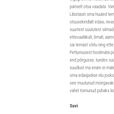
päriselt otsa vaadata. Vi
Libistasin oma huuled tem
otsusekindlalt edasi, riiv
suurtest süütutest silmade
ettevaatlikult, õrnalt, ä
sai temast võitu ning ett
Pettumusest hoolimata pöör
end põrgusse, tundes süüd 
suudlust ma enam ei mäleta
oma edaspidise elu jooksu
see muutunud möirgavaks j
vahel toimunud pühaks li
Suvi