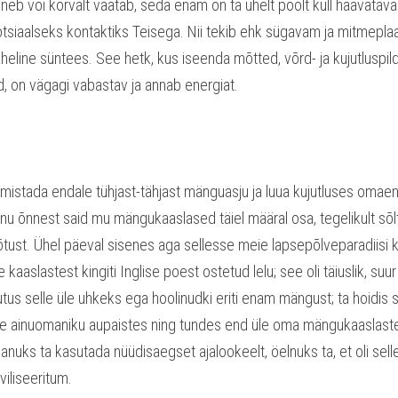
aneb või kõrvalt vaatab, seda enam on ta ühelt poolt küll haavatav
otsiaalseks kontaktiks Teisega. Nii tekib ehk sügavam ja mitmeplaa
heline süntees. See hetk, kus iseenda mõtted, võrd- ja kujutluspild
d, on vägagi vabastav ja annab energiat.
lmistada endale tühjast-tähjast mänguasju ja luua kujutluses omae
nu õnnest said mu mängukaaslased täiel määral osa, tegelikult sõlt
ust. Ühel päeval sisenes aga sellesse meie lapsepõlveparadiisi k
aaslastest kingiti Inglise poest ostetud lelu; see oli täiuslik, suur 
 selle üle uhkeks ega hoolinudki eriti enam mängust; ta hoidis se
e ainuomaniku aupaistes ning tundes end üle oma mängukaaslastest,
anuks ta kasutada nüüdisaegset ajalookeelt, öelnuks ta, et oli selle 
viliseeritum.