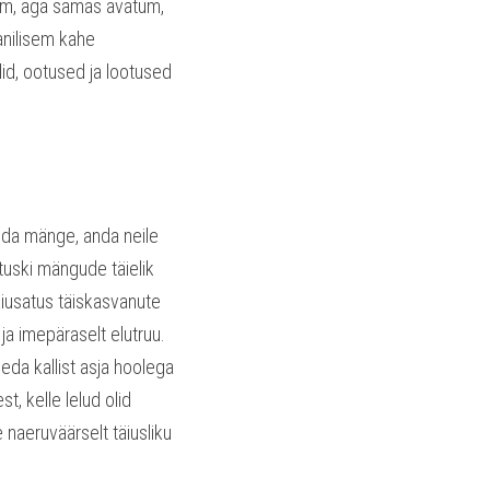
am, aga samas avatum, 
nilisem kahe 
id, ootused ja lootused 
nda mänge, anda neile 
uski mängude täielik 
iusatus täiskasvanute 
ja imepäraselt elutruu. 
da kallist asja hoolega 
 kelle lelud olid 
naeruväärselt täiusliku 