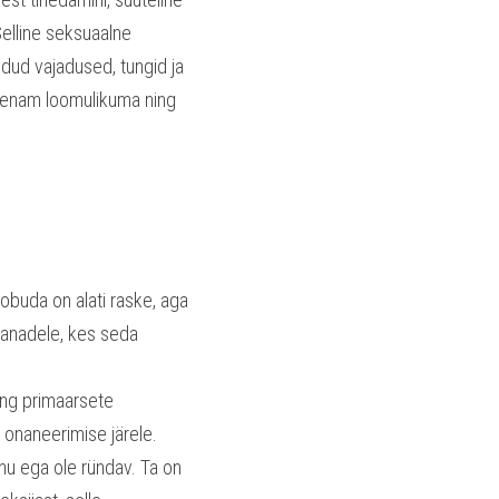
elline seksuaalne 
ud vajadused, tungid ja 
 enam loomulikuma ning 
oobuda on alati raske, aga 
vanadele, kes seda 
ng primaarsete 
a onaneerimise järele.
nu ega ole ründav. Ta on 