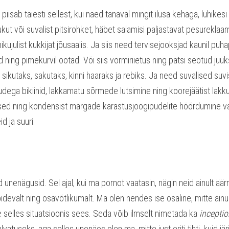
isab täiesti sellest, kui näed tänaval mingit ilusa kehaga, lühikes
ut või suvalist pitsirohket, häbet salamisi paljastavat pesureklaam
nikujulist kükkijat jõusaalis. Ja siis need tervisejooksjad kaunil p
ad ning pimekurvil ootad. Või siis vormiriietus ning patsi seotud ju
lt sikutaks, sakutaks, kinni haaraks ja rebiks. Ja need suvalised suv
pudega bikiinid, lakkamatu sõrmede lutsimine ning koorejäätist lak
ed ning kondensist märgade karastusjoogipudelite hõõrdumine vast
d ja suuri.
 unenägusid. Sel ajal, kui ma pornot vaatasin, nägin neid ainult ää
devalt ning osavõtlikumalt. Ma olen nendes ise osaline, mitte ainult
se selles situatsioonis sees. Seda võib ilmselt nimetada ka 
inceptio
atuseks, aga selles unenäos olen ma, mitte just eriti tihti, kuid järj