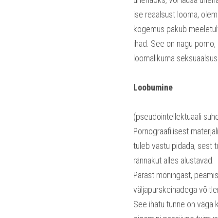
ise reaalsust looma, olema
kogemus pakub meeletult r
ihad. See on nagu porno,
loomalikuma seksuaalsuse
Loobumine
(pseudointellektuaali su
Pornograafilisest materjali
tuleb vastu pidada, sest 
rännakut alles alustavad.
Pärast mõningast, peamis
väljapurskeihadega võitle
See ihatu tunne on väga k