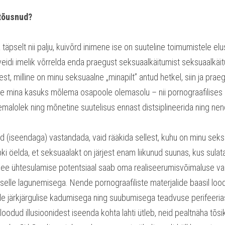
 tõusnud?
täpselt nii palju, kuivõrd inimene ise on suuteline toimumistele elu
eidi imelik võrrelda enda praegust seksuaalkäitumist seksuaalkäit
est, milline on minu seksuaalne „minapilt” antud hetkel, siin ja praeg
se mina kasuks mõlema osapoole olemasolu – nii pornograafilises 
emalolek ning mõnetine suutelisus ennast distsiplineerida ning n
end (iseendaga) vastandada, vaid rääkida sellest, kuhu on minu seks
ki öelda, et seksuaalakt on järjest enam liikunud suunas, kus sulat
see ühtesulamise potentsiaal saab oma realiseerumisvõimaluse vas
selle lagunemisega. Nende pornograafiliste materjalide baasil loo
e järkjärgulise kadumisega ning suubumisega teadvuse perifeeriass
odud illusioonidest iseenda kohta lahti ütleb, neid pealtnäha tõsik