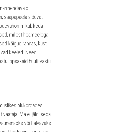
i narmendavaid 
i, saapapaela siduvat 
ühapäevahommikul, keda 
uksed, millest heameelega 
ised käigud rannas, kust 
kuvad keeled. Need 
u lopsakaid huuli, vastu 
rmuslikes olukordades. 
 vaataja. Ma ei jälgi seda 
n
-unenäoks või halvavaks 
est tihedamini, suuteline 