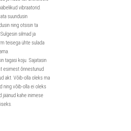
belikud vibraatorid. 
ata suundusin 
sin ning otsisin ta 
Sulgesin silmad ja 
rm teisega ühte sulada 
gama.
 tagasi koju. Sajatasin 
est esimest õnnestunud 
d akt. Võib-olla oleks ma 
ing võib-olla ei oleks 
d jäänud kahe inimese 
iseks.