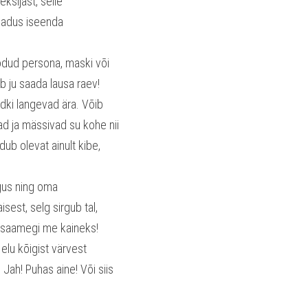
sijast, selle 
jadus iseenda 
odud persona, maski või 
ju saada lausa raev! 
ki langevad ära. Võib 
d ja mässivad su kohe nii 
b olevat ainult kibe, 
gus ning oma 
est, selg sirgub tal, 
i saamegi me kaineks!
elu kõigist värvest 
Jah! Puhas aine! Või siis 